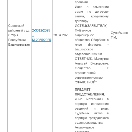
правами →
Иски о взыскании
сумм по договору
займа, кредитному
договору
Советский
ИСТЕЦ(ЗАЯВИТЕЛЬ):
районный суд
2-3312/2025
Публичное
Сулейманов
г. Уфы
~
28.04.2025
акционерное
Т.М.
Республики
М-2085/2025
общество Сбербанк в
Башкортостан
лице филиала -
Башкирское
отделение №8598
ОТВЕТЧИК: Максутов
Алексей Викторович,
Общество с
ограниченной
ответственностью
"УРАЛСТРОЙ"
ПРЕДМЕТ
ПРЕДСТАВЛЕНИЯ:
иные материалы в
порядке исполнения
решений и иных
судебных актов в
порядке гражданского
судопроизводства
Акционерное