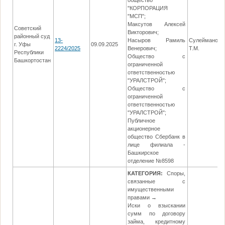
общество
"КОРПОРАЦИЯ
"МСП";
Максутов Алексей
Советский
Викторович;
районный суд
13-
Насыров Рамиль
Сулейманов
г. Уфы
09.09.2025
2224/2025
Венерович;
Т.М.
Республики
Общество с
Башкортостан
ограниченной
ответственностью
"УРАЛСТРОЙ";
Общество с
ограниченной
ответственностью
"УРАЛСТРОЙ";
Публичное
акционерное
общество Сбербанк в
лице филиала -
Башкирское
отделение №8598
КАТЕГОРИЯ:
Споры,
связанные с
имущественными
правами →
Иски о взыскании
сумм по договору
займа, кредитному