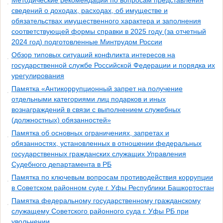
Методические рекомендации по вопросам представления
сведений о доходах, расходах, об имуществе и
обязательствах имущественного характера и заполнения
соответствующей формы справки в 2025 году (за отчетный
2024 год) подготовленные Минтрудом России
Обзор типовых ситуаций конфликта интересов на
государственной службе Российской Федерации и порядка их
урегулирования
Памятка «Антикоррупционный запрет на получение
отдельными категориями лиц подарков и иных
вознаграждений в связи с выполнением служебных
(должностных) обязанностей»
Памятка об основных ограничениях, запретах и
обязанностях, установленных в отношении федеральных
государственных гражданских служащих Управления
Судебного департамента в РБ
Памятка по ключевым вопросам противодействия коррупции
в Советском районном суде г. Уфы Республики Башкортостан
Памятка федеральному государственному гражданскому
служащему Советского районного суда г. Уфы РБ при
увольнении